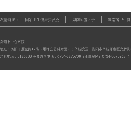
友情链接：
国家卫生健康委员会
湖南师范大学
湖南省卫生健
衡阳市中心医院
地址：衡阳市雁城路12号（雁峰公园斜对面）；华新院区：衡阳市华新开发区光辉街
急救电话：8120888 免费咨询电话：0734-8275708（雁峰院区）0734-867521