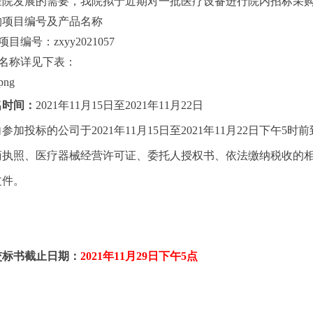
医院发展的需要，我院拟于近期对一批医疗设备进行院内招标采
购项目编号及产品名称
项目编号：
zxyy202
1
057
名称详见下表：
名时间：
2021
年
11
月
15
日至
2021
年
11
月
22
日
向参加投标的公司于
2021
年
11
月
15
日至
2021
年
11
月
22
日
下午
5
时前
商执照、医疗器械经营许可证、委托人授权书、依法缴纳税收的
文件。
交标书截止日期：
2021
年
11
月
29
日下午
5
点