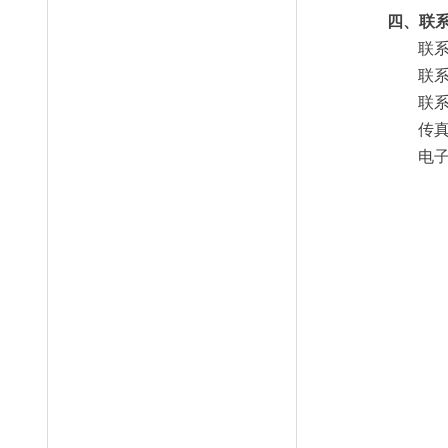
四、联
联
联
联
传
电