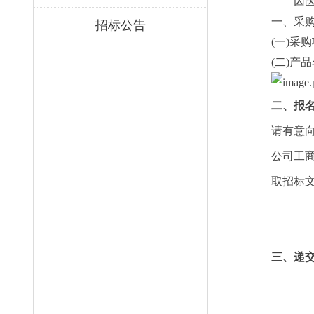
因
一、采
招标公告
(
一
)
采购
(
二
)
产品
二、报
请有意
公司工
取招标
三、递