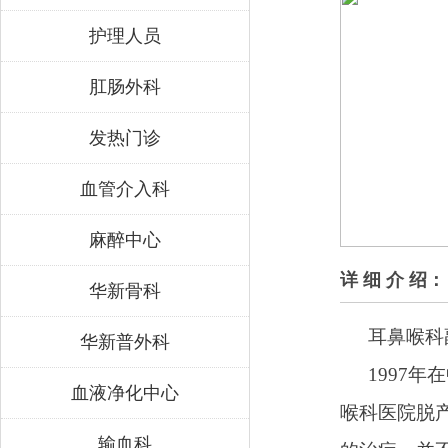
护理人员
肛肠外科
发热门诊
血管介入科
麻醉中心
详 细 介 绍：
华新骨科
耳鼻喉科
华新普外科
1997
年在
血液净化中心
喉科医院脱
输血科