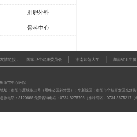
肝胆外科
骨科中心
友情链接：
国家卫生健康委员会
湖南师范大学
湖南省卫生健
衡阳市中心医院
地址：衡阳市雁城路12号（雁峰公园斜对面）；华新院区：衡阳市华新开发区光辉街
急救电话：8120888 免费咨询电话：0734-8275708（雁峰院区）0734-867521