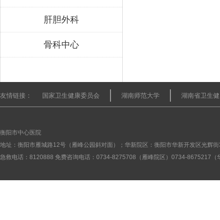
肝胆外科
骨科中心
友情链接：
国家卫生健康委员会
湖南师范大学
湖南省卫生健
衡阳市中心医院
地址：衡阳市雁城路12号（雁峰公园斜对面）；华新院区：衡阳市华新开发区光辉街
急救电话：8120888 免费咨询电话：0734-8275708（雁峰院区）0734-867521