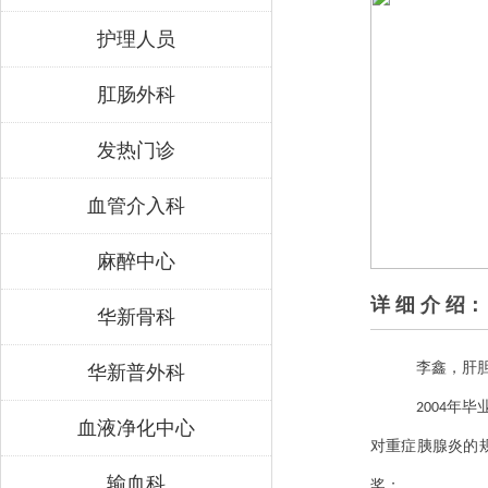
护理人员
肛肠外科
发热门诊
血管介入科
麻醉中心
详 细 介 绍：
华新骨科
李鑫，肝
华新普外科
年毕
2004
血液净化中心
对重症胰腺炎的
输血科
奖；