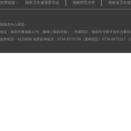
友情链接：
国家卫生健康委员会
湖南师范大学
湖南省卫生健
衡阳市中心医院
地址：衡阳市雁城路12号（雁峰公园斜对面）；华新院区：衡阳市华新开发区光辉街
急救电话：8120888 免费咨询电话：0734-8275708（雁峰院区）0734-867521