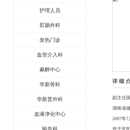
护理人员
肛肠外科
发热门诊
血管介入科
麻醉中心
详 细 
华新骨科
副
主任
华新普外科
湖南省
血液净化中心
2007年
输血科
曾于安