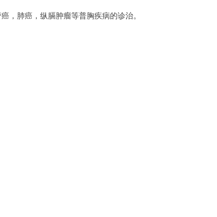
管癌，肺癌，纵膈肿瘤等普胸疾病的诊治。