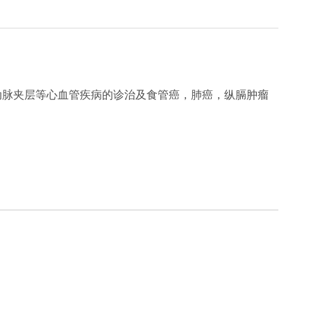
动脉夹层等心血管疾病的诊治及食管癌，肺癌，纵膈肿瘤