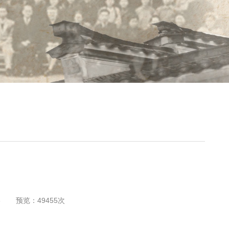
3
预览：
49455
次